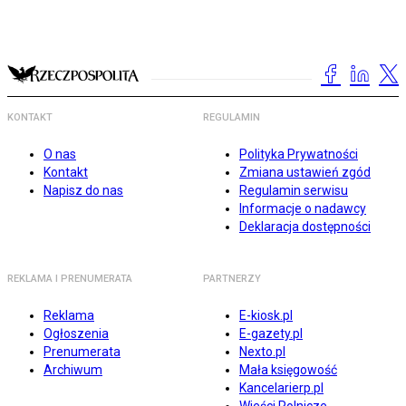
KONTAKT
REGULAMIN
O nas
Polityka Prywatności
Kontakt
Zmiana ustawień zgód
Napisz do nas
Regulamin serwisu
Informacje o nadawcy
Deklaracja dostępności
REKLAMA I PRENUMERATA
PARTNERZY
Reklama
E-kiosk.pl
Ogłoszenia
E-gazety.pl
Prenumerata
Nexto.pl
Archiwum
Mała księgowość
Kancelarierp.pl