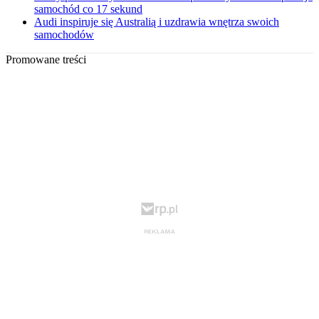
samochód co 17 sekund
Audi inspiruje się Australią i uzdrawia wnętrza swoich
samochodów
Promowane treści