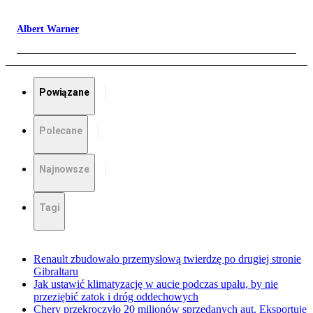
Albert Warner
Powiązane
Polecane
Najnowsze
Tagi
Renault zbudowało przemysłową twierdzę po drugiej stronie
Gibraltaru
Jak ustawić klimatyzację w aucie podczas upału, by nie
przeziębić zatok i dróg oddechowych
Chery przekroczyło 20 milionów sprzedanych aut. Eksportuje