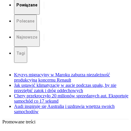
Powiązane
Polecane
Najnowsze
Tagi
Kryzys migracyjny w Maroku zaburza niezależność
produkcyjną koncernu Renault
Jak ustawić klimatyzację w aucie podczas upału, by nie
przeziębić zatok i dróg oddechowych
Chery przekroczyło 20 milionów sprzedanych aut. Eksportuje
samochód co 17 sekund
Audi inspiruje się Australią i uzdrawia wnętrza swoich
samochodów
Promowane treści