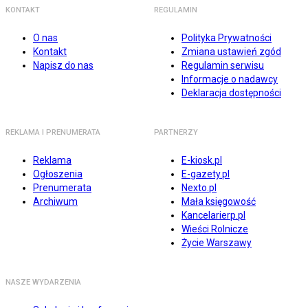
KONTAKT
REGULAMIN
O nas
Polityka Prywatności
Kontakt
Zmiana ustawień zgód
Napisz do nas
Regulamin serwisu
Informacje o nadawcy
Deklaracja dostępności
REKLAMA I PRENUMERATA
PARTNERZY
Reklama
E-kiosk.pl
Ogłoszenia
E-gazety.pl
Prenumerata
Nexto.pl
Archiwum
Mała księgowość
Kancelarierp.pl
Wieści Rolnicze
Życie Warszawy
NASZE WYDARZENIA