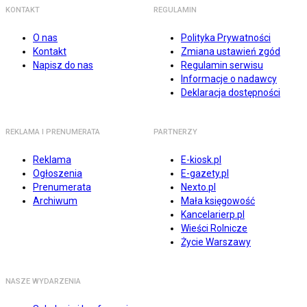
KONTAKT
REGULAMIN
O nas
Polityka Prywatności
Kontakt
Zmiana ustawień zgód
Napisz do nas
Regulamin serwisu
Informacje o nadawcy
Deklaracja dostępności
REKLAMA I PRENUMERATA
PARTNERZY
Reklama
E-kiosk.pl
Ogłoszenia
E-gazety.pl
Prenumerata
Nexto.pl
Archiwum
Mała księgowość
Kancelarierp.pl
Wieści Rolnicze
Życie Warszawy
NASZE WYDARZENIA