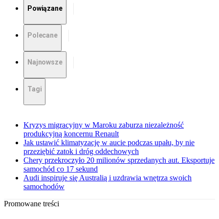
Powiązane
Polecane
Najnowsze
Tagi
Kryzys migracyjny w Maroku zaburza niezależność
produkcyjną koncernu Renault
Jak ustawić klimatyzację w aucie podczas upału, by nie
przeziębić zatok i dróg oddechowych
Chery przekroczyło 20 milionów sprzedanych aut. Eksportuje
samochód co 17 sekund
Audi inspiruje się Australią i uzdrawia wnętrza swoich
samochodów
Promowane treści