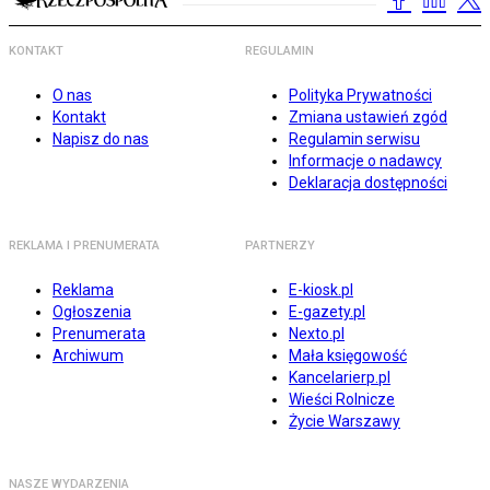
KONTAKT
REGULAMIN
O nas
Polityka Prywatności
Kontakt
Zmiana ustawień zgód
Napisz do nas
Regulamin serwisu
Informacje o nadawcy
Deklaracja dostępności
REKLAMA I PRENUMERATA
PARTNERZY
Reklama
E-kiosk.pl
Ogłoszenia
E-gazety.pl
Prenumerata
Nexto.pl
Archiwum
Mała księgowość
Kancelarierp.pl
Wieści Rolnicze
Życie Warszawy
NASZE WYDARZENIA