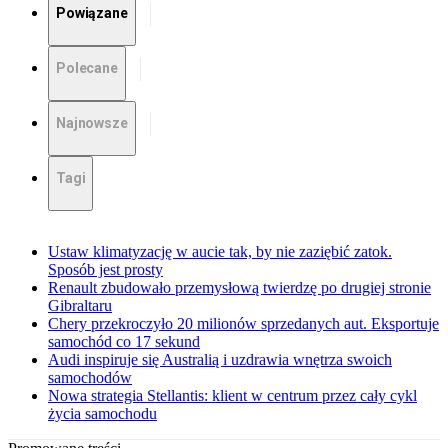
Powiązane
Polecane
Najnowsze
Tagi
Ustaw klimatyzację w aucie tak, by nie zaziębić zatok.
Sposób jest prosty
Renault zbudowało przemysłową twierdzę po drugiej stronie
Gibraltaru
Chery przekroczyło 20 milionów sprzedanych aut. Eksportuje
samochód co 17 sekund
Audi inspiruje się Australią i uzdrawia wnętrza swoich
samochodów
Nowa strategia Stellantis: klient w centrum przez cały cykl
życia samochodu