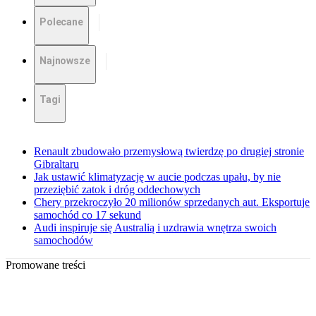
Polecane
Najnowsze
Tagi
Renault zbudowało przemysłową twierdzę po drugiej stronie
Gibraltaru
Jak ustawić klimatyzację w aucie podczas upału, by nie
przeziębić zatok i dróg oddechowych
Chery przekroczyło 20 milionów sprzedanych aut. Eksportuje
samochód co 17 sekund
Audi inspiruje się Australią i uzdrawia wnętrza swoich
samochodów
Promowane treści