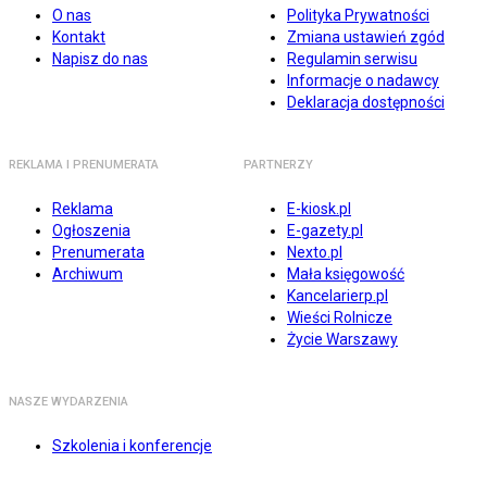
O nas
Polityka Prywatności
Kontakt
Zmiana ustawień zgód
Napisz do nas
Regulamin serwisu
Informacje o nadawcy
Deklaracja dostępności
REKLAMA I PRENUMERATA
PARTNERZY
Reklama
E-kiosk.pl
Ogłoszenia
E-gazety.pl
Prenumerata
Nexto.pl
Archiwum
Mała księgowość
Kancelarierp.pl
Wieści Rolnicze
Życie Warszawy
NASZE WYDARZENIA
Szkolenia i konferencje