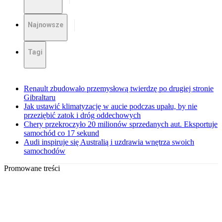
Najnowsze
Tagi
Renault zbudowało przemysłową twierdzę po drugiej stronie
Gibraltaru
Jak ustawić klimatyzację w aucie podczas upału, by nie
przeziębić zatok i dróg oddechowych
Chery przekroczyło 20 milionów sprzedanych aut. Eksportuje
samochód co 17 sekund
Audi inspiruje się Australią i uzdrawia wnętrza swoich
samochodów
Promowane treści