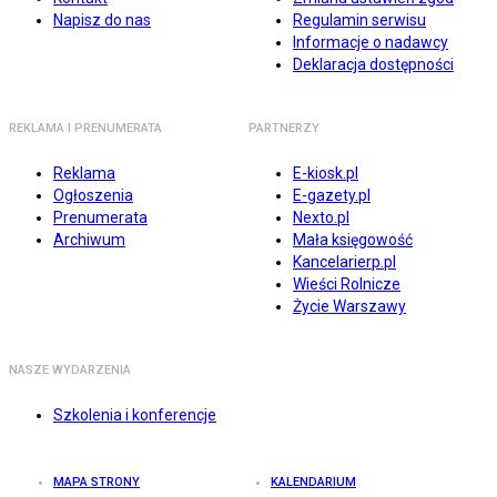
Napisz do nas
Regulamin serwisu
Informacje o nadawcy
Deklaracja dostępności
REKLAMA I PRENUMERATA
PARTNERZY
Reklama
E-kiosk.pl
Ogłoszenia
E-gazety.pl
Prenumerata
Nexto.pl
Archiwum
Mała księgowość
Kancelarierp.pl
Wieści Rolnicze
Życie Warszawy
NASZE WYDARZENIA
Szkolenia i konferencje
MAPA STRONY
KALENDARIUM