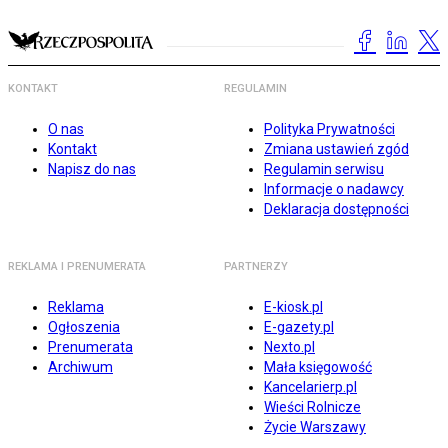
KONTAKT
REGULAMIN
O nas
Polityka Prywatności
Kontakt
Zmiana ustawień zgód
Napisz do nas
Regulamin serwisu
Informacje o nadawcy
Deklaracja dostępności
REKLAMA I PRENUMERATA
PARTNERZY
Reklama
E-kiosk.pl
Ogłoszenia
E-gazety.pl
Prenumerata
Nexto.pl
Archiwum
Mała księgowość
Kancelarierp.pl
Wieści Rolnicze
Życie Warszawy