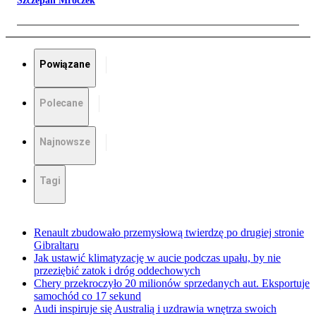
Szczepan Mroczek
Powiązane
Polecane
Najnowsze
Tagi
Renault zbudowało przemysłową twierdzę po drugiej stronie
Gibraltaru
Jak ustawić klimatyzację w aucie podczas upału, by nie
przeziębić zatok i dróg oddechowych
Chery przekroczyło 20 milionów sprzedanych aut. Eksportuje
samochód co 17 sekund
Audi inspiruje się Australią i uzdrawia wnętrza swoich