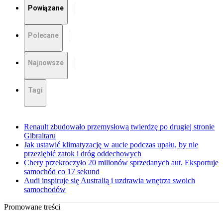
Powiązane
Polecane
Najnowsze
Tagi
Renault zbudowało przemysłową twierdzę po drugiej stronie
Gibraltaru
Jak ustawić klimatyzację w aucie podczas upału, by nie
przeziębić zatok i dróg oddechowych
Chery przekroczyło 20 milionów sprzedanych aut. Eksportuje
samochód co 17 sekund
Audi inspiruje się Australią i uzdrawia wnętrza swoich
samochodów
Promowane treści