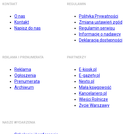
KONTAKT
REGULAMIN
O nas
Polityka Prywatności
Kontakt
Zmiana ustawień zgód
Napisz do nas
Regulamin serwisu
Informacje o nadawcy
Deklaracja dostępności
REKLAMA I PRENUMERATA
PARTNERZY
Reklama
E-kiosk.pl
Ogłoszenia
E-gazety.pl
Prenumerata
Nexto.pl
Archiwum
Mała księgowość
Kancelarierp.pl
Wieści Rolnicze
Życie Warszawy
NASZE WYDARZENIA