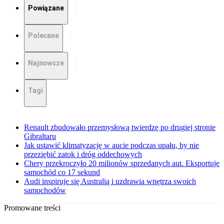
Powiązane
Polecane
Najnowsze
Tagi
Renault zbudowało przemysłową twierdzę po drugiej stronie
Gibraltaru
Jak ustawić klimatyzację w aucie podczas upału, by nie
przeziębić zatok i dróg oddechowych
Chery przekroczyło 20 milionów sprzedanych aut. Eksportuje
samochód co 17 sekund
Audi inspiruje się Australią i uzdrawia wnętrza swoich
samochodów
Promowane treści