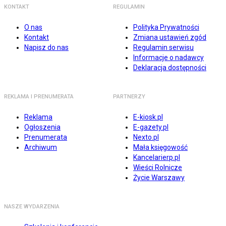
KONTAKT
REGULAMIN
O nas
Polityka Prywatności
Kontakt
Zmiana ustawień zgód
Napisz do nas
Regulamin serwisu
Informacje o nadawcy
Deklaracja dostępności
REKLAMA I PRENUMERATA
PARTNERZY
Reklama
E-kiosk.pl
Ogłoszenia
E-gazety.pl
Prenumerata
Nexto.pl
Archiwum
Mała księgowość
Kancelarierp.pl
Wieści Rolnicze
Życie Warszawy
NASZE WYDARZENIA