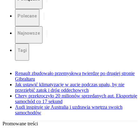
Polecane
Najnowsze
Tagi
Renault zbudowało przemysłową twierdzę po drugiej stronie
Gibraltaru
Jak ustawić klimatyzację w aucie podczas upału, by nie
przeziębić zatok i dróg oddechowych
Chery przekroczyło 20 milionów sprzedanych aut. Eksportuje
samochód co 17 sekund
Audi inspiruje się Australią i uzdrawia wnętrza swoich
samochodów
Promowane treści