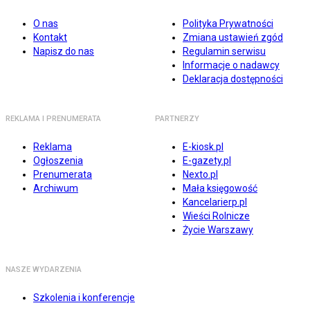
O nas
Polityka Prywatności
Kontakt
Zmiana ustawień zgód
Napisz do nas
Regulamin serwisu
Informacje o nadawcy
Deklaracja dostępności
REKLAMA I PRENUMERATA
PARTNERZY
Reklama
E-kiosk.pl
Ogłoszenia
E-gazety.pl
Prenumerata
Nexto.pl
Archiwum
Mała księgowość
Kancelarierp.pl
Wieści Rolnicze
Życie Warszawy
NASZE WYDARZENIA
Szkolenia i konferencje