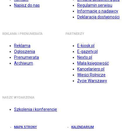
Napisz do nas
Regulamin serwisu
Informacje o nadawcy
Deklaracja dostępności
REKLAMA I PRENUMERATA
PARTNERZY
Reklama
E-kiosk.pl
Ogłoszenia
E-gazety.pl
Prenumerata
Nexto.pl
Archiwum
Mała księgowość
Kancelarierp.pl
Wieści Rolnicze
Życie Warszawy
NASZE WYDARZENIA
Szkolenia i konferencje
MAPA STRONY
KALENDARIUM