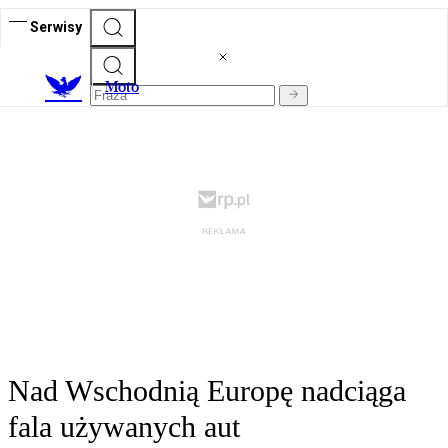
Serwisy
M
oto
Nad Wschodnią Europę nadciąga
fala używanych aut