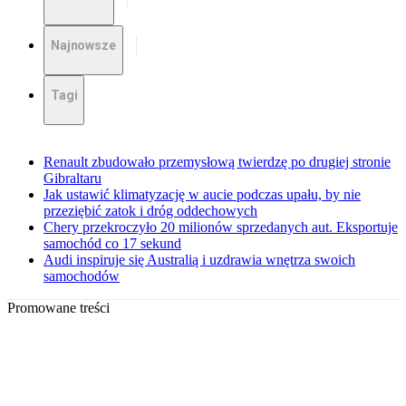
Najnowsze
Tagi
Renault zbudowało przemysłową twierdzę po drugiej stronie
Gibraltaru
Jak ustawić klimatyzację w aucie podczas upału, by nie
przeziębić zatok i dróg oddechowych
Chery przekroczyło 20 milionów sprzedanych aut. Eksportuje
samochód co 17 sekund
Audi inspiruje się Australią i uzdrawia wnętrza swoich
samochodów
Promowane treści