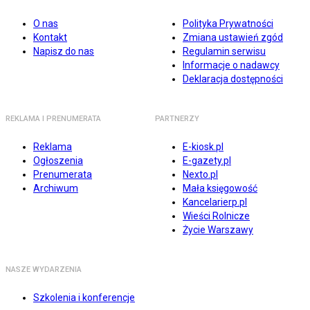
O nas
Polityka Prywatności
Kontakt
Zmiana ustawień zgód
Napisz do nas
Regulamin serwisu
Informacje o nadawcy
Deklaracja dostępności
REKLAMA I PRENUMERATA
PARTNERZY
Reklama
E-kiosk.pl
Ogłoszenia
E-gazety.pl
Prenumerata
Nexto.pl
Archiwum
Mała księgowość
Kancelarierp.pl
Wieści Rolnicze
Życie Warszawy
NASZE WYDARZENIA
Szkolenia i konferencje