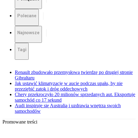
Polecane
Najnowsze
Tagi
Renault zbudowało przemysłową twierdzę po drugiej stronie
Gibraltaru
Jak ustawić klimatyzację w aucie podczas upału, by nie
przeziębić zatok i dróg oddechowych
Chery przekroczyło 20 milionów sprzedanych aut. Eksportuje
samochód co 17 sekund
Audi inspiruje się Australią i uzdrawia wnętrza swoich
samochodów
Promowane treści