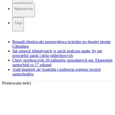
Najnowsze
Tagi
Renault zbudowało przemysłową twierdzę po drugiej stronie
Gibraltaru
Jak ustawić klimatyzację w aucie podczas upału, by nie
przeziębić zatok i dróg oddechowych
Chery przekroczyło 20 milionów sprzedanych aut. Eksportuje
samochód co 17 sekund
Audi inspiruje się Australią i uzdrawia wnętrza swoich
samochodów
Promowane treści