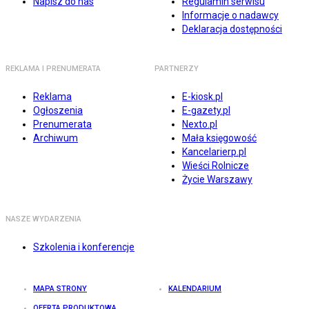
Napisz do nas
Regulamin serwisu
Informacje o nadawcy
Deklaracja dostępności
REKLAMA I PRENUMERATA
PARTNERZY
Reklama
E-kiosk.pl
Ogłoszenia
E-gazety.pl
Prenumerata
Nexto.pl
Archiwum
Mała księgowość
Kancelarierp.pl
Wieści Rolnicze
Życie Warszawy
NASZE WYDARZENIA
Szkolenia i konferencje
MAPA STRONY
KALENDARIUM
OFERTA PRODUKTOWA