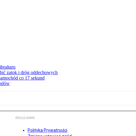
braltaru
ębić zatok i dróg oddechowych
 samochód co 17 sekund
hodów
REGULAMIN
Polityka Prywatności