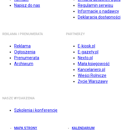
Napisz do nas
Regulamin serwisu
Informacje o nadawcy
Deklaracja dostępności
REKLAMA I PRENUMERATA
PARTNERZY
Reklama
E-kiosk.pl
Ogłoszenia
E-gazety.pl
Prenumerata
Nexto.pl
Archiwum
Mała księgowość
Kancelarierp.pl
Wieści Rolnicze
Życie Warszawy
NASZE WYDARZENIA
Szkolenia i konferencje
MAPA STRONY
KALENDARIUM