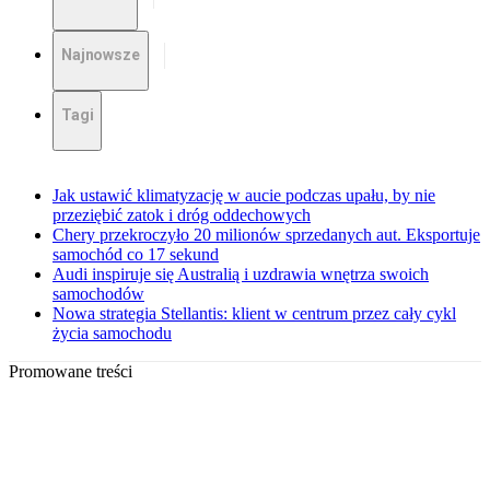
Najnowsze
Tagi
Jak ustawić klimatyzację w aucie podczas upału, by nie
przeziębić zatok i dróg oddechowych
Chery przekroczyło 20 milionów sprzedanych aut. Eksportuje
samochód co 17 sekund
Audi inspiruje się Australią i uzdrawia wnętrza swoich
samochodów
Nowa strategia Stellantis: klient w centrum przez cały cykl
życia samochodu
Promowane treści