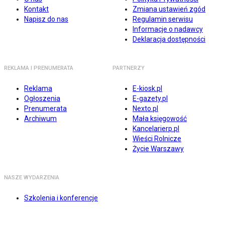
Kontakt
Zmiana ustawień zgód
Napisz do nas
Regulamin serwisu
Informacje o nadawcy
Deklaracja dostępności
REKLAMA I PRENUMERATA
PARTNERZY
Reklama
E-kiosk.pl
Ogłoszenia
E-gazety.pl
Prenumerata
Nexto.pl
Archiwum
Mała księgowość
Kancelarierp.pl
Wieści Rolnicze
Życie Warszawy
NASZE WYDARZENIA
Szkolenia i konferencje