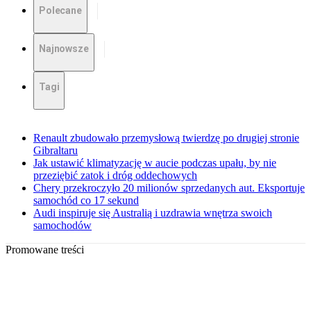
Polecane
Najnowsze
Tagi
Renault zbudowało przemysłową twierdzę po drugiej stronie
Gibraltaru
Jak ustawić klimatyzację w aucie podczas upału, by nie
przeziębić zatok i dróg oddechowych
Chery przekroczyło 20 milionów sprzedanych aut. Eksportuje
samochód co 17 sekund
Audi inspiruje się Australią i uzdrawia wnętrza swoich
samochodów
Promowane treści