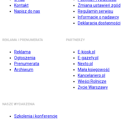
Kontakt
Zmiana ustawień zgód
Napisz do nas
Regulamin serwisu
Informacje o nadawcy
Deklaracja dostępności
REKLAMA I PRENUMERATA
PARTNERZY
Reklama
E-kiosk.pl
Ogłoszenia
E-gazety.pl
Prenumerata
Nexto.pl
Archiwum
Mała księgowość
Kancelarierp.pl
Wieści Rolnicze
Życie Warszawy
NASZE WYDARZENIA
Szkolenia i konferencje