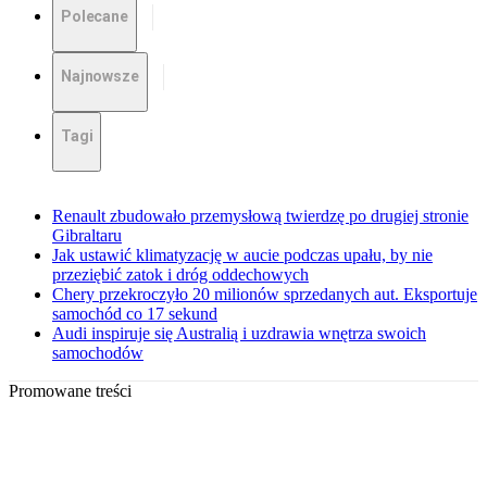
Polecane
Najnowsze
Tagi
Renault zbudowało przemysłową twierdzę po drugiej stronie
Gibraltaru
Jak ustawić klimatyzację w aucie podczas upału, by nie
przeziębić zatok i dróg oddechowych
Chery przekroczyło 20 milionów sprzedanych aut. Eksportuje
samochód co 17 sekund
Audi inspiruje się Australią i uzdrawia wnętrza swoich
samochodów
Promowane treści