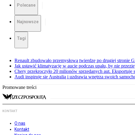
Polecane
Najnowsze
Tagi
Renault zbudowało przemysłową twierdzę po drugiej stronie Gi
Jak ustawić klimatyzację w aucie podczas upału, by nie przezi
Chery przekroczyło 20 milionów sprzedanych aut. Eksportuje
Audi inspiruje się Australią i uzdrawia wnętrza swoich samoc
Promowane treści
KONTAKT
O nas
Kontakt