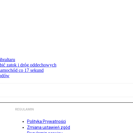
braltaru
ębić zatok i dróg oddechowych
 samochód co 17 sekund
hodów
REGULAMIN
Polityka Prywatności
Zmiana ustawień zgód