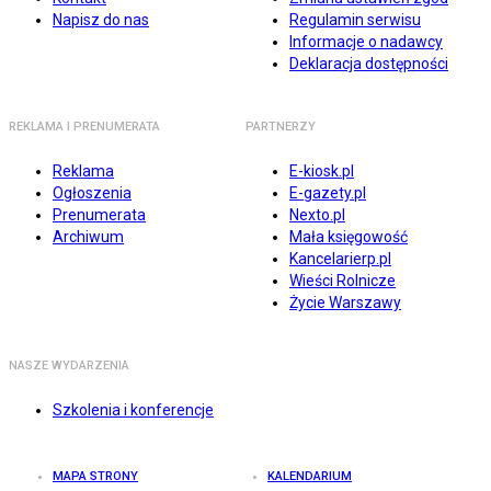
Napisz do nas
Regulamin serwisu
Informacje o nadawcy
Deklaracja dostępności
REKLAMA I PRENUMERATA
PARTNERZY
Reklama
E-kiosk.pl
Ogłoszenia
E-gazety.pl
Prenumerata
Nexto.pl
Archiwum
Mała księgowość
Kancelarierp.pl
Wieści Rolnicze
Życie Warszawy
NASZE WYDARZENIA
Szkolenia i konferencje
MAPA STRONY
KALENDARIUM