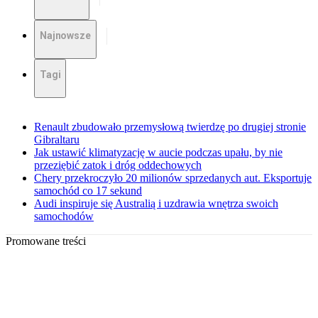
Najnowsze
Tagi
Renault zbudowało przemysłową twierdzę po drugiej stronie
Gibraltaru
Jak ustawić klimatyzację w aucie podczas upału, by nie
przeziębić zatok i dróg oddechowych
Chery przekroczyło 20 milionów sprzedanych aut. Eksportuje
samochód co 17 sekund
Audi inspiruje się Australią i uzdrawia wnętrza swoich
samochodów
Promowane treści