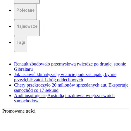
Polecane
Najnowsze
Tagi
Renault zbudowało przemysłową twierdzę po drugiej stronie
Gibraltaru
Jak ustawić klimatyzację w aucie podczas upału, by nie
przeziębić zatok i dróg oddechowych
Chery przekroczyło 20 milionów sprzedanych aut. Eksportuje
samochód co 17 sekund
Audi inspiruje się Australią i uzdrawia wnętrza swoich
samochodów
Promowane treści