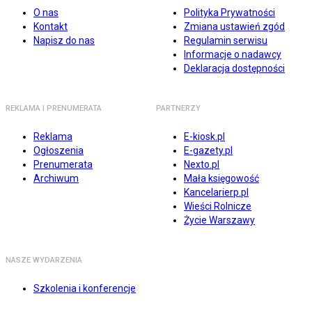
O nas
Polityka Prywatności
Kontakt
Zmiana ustawień zgód
Napisz do nas
Regulamin serwisu
Informacje o nadawcy
Deklaracja dostępności
REKLAMA I PRENUMERATA
PARTNERZY
Reklama
E-kiosk.pl
Ogłoszenia
E-gazety.pl
Prenumerata
Nexto.pl
Archiwum
Mała księgowość
Kancelarierp.pl
Wieści Rolnicze
Życie Warszawy
NASZE WYDARZENIA
Szkolenia i konferencje