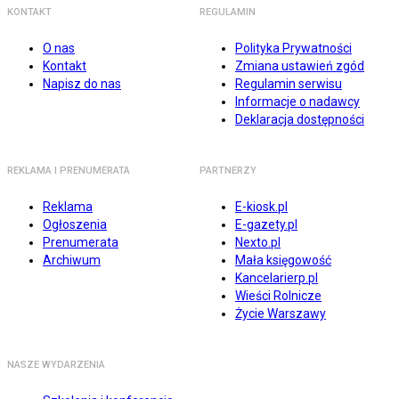
KONTAKT
REGULAMIN
O nas
Polityka Prywatności
Kontakt
Zmiana ustawień zgód
Napisz do nas
Regulamin serwisu
Informacje o nadawcy
Deklaracja dostępności
REKLAMA I PRENUMERATA
PARTNERZY
Reklama
E-kiosk.pl
Ogłoszenia
E-gazety.pl
Prenumerata
Nexto.pl
Archiwum
Mała księgowość
Kancelarierp.pl
Wieści Rolnicze
Życie Warszawy
NASZE WYDARZENIA