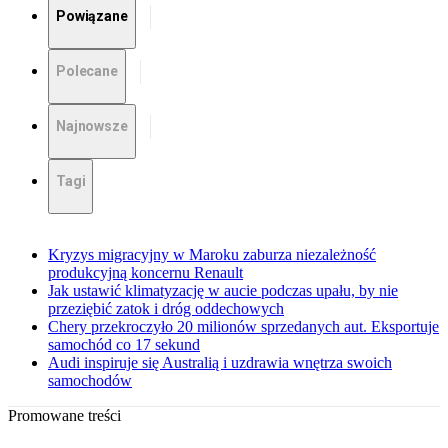
Powiązane
Polecane
Najnowsze
Tagi
Kryzys migracyjny w Maroku zaburza niezależność
produkcyjną koncernu Renault
Jak ustawić klimatyzację w aucie podczas upału, by nie
przeziębić zatok i dróg oddechowych
Chery przekroczyło 20 milionów sprzedanych aut. Eksportuje
samochód co 17 sekund
Audi inspiruje się Australią i uzdrawia wnętrza swoich
samochodów
Promowane treści