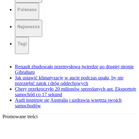
Polecane
Najnowsze
Tagi
Renault zbudowało przemysłową twierdzę po drugiej stronie
Gibraltaru
Jak ustawić klimatyzację w aucie podczas upału, by nie
przeziębić zatok i dróg oddechowych
Chery przekroczyło 20 milionów sprzedanych aut. Eksportuje
samochód co 17 sekund
Audi inspiruje się Australią i uzdrawia wnętrza swoich
samochodów
Promowane treści