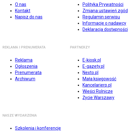
O nas
Polityka Prywatności
Kontakt
Zmiana ustawień zgód
Napisz do nas
Regulamin serwisu
Informacje o nadawcy
Deklaracja dostępności
REKLAMA I PRENUMERATA
PARTNERZY
Reklama
E-kiosk.pl
Ogłoszenia
E-gazety.pl
Prenumerata
Nexto.pl
Archiwum
Mała księgowość
Kancelarierp.pl
Wieści Rolnicze
Życie Warszawy
NASZE WYDARZENIA
Szkolenia i konferencje