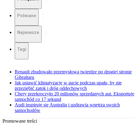
Polecane
Najnowsze
Tagi
Renault zbudowało przemysłową twierdzę po drugiej stronie
Gibraltaru
Jak ustawić klimatyzację w aucie podczas upału, by nie
przeziębić zatok i dróg oddechowych
Chery przekroczyło 20 milionów sprzedanych aut. Eksportuje
samochód co 17 sekund
Audi inspiruje się Australią i uzdrawia wnętrza swoich
samochodów
Promowane treści