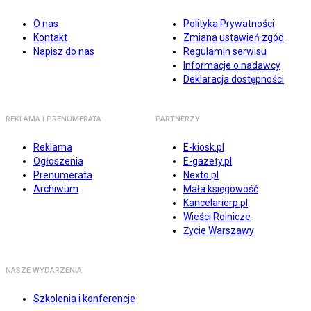
O nas
Polityka Prywatności
Kontakt
Zmiana ustawień zgód
Napisz do nas
Regulamin serwisu
Informacje o nadawcy
Deklaracja dostępności
REKLAMA I PRENUMERATA
PARTNERZY
Reklama
E-kiosk.pl
Ogłoszenia
E-gazety.pl
Prenumerata
Nexto.pl
Archiwum
Mała księgowość
Kancelarierp.pl
Wieści Rolnicze
Życie Warszawy
NASZE WYDARZENIA
Szkolenia i konferencje