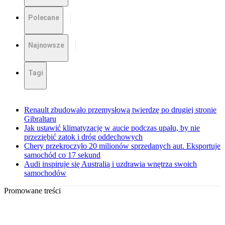
Polecane
Najnowsze
Tagi
Renault zbudowało przemysłową twierdzę po drugiej stronie
Gibraltaru
Jak ustawić klimatyzację w aucie podczas upału, by nie
przeziębić zatok i dróg oddechowych
Chery przekroczyło 20 milionów sprzedanych aut. Eksportuje
samochód co 17 sekund
Audi inspiruje się Australią i uzdrawia wnętrza swoich
samochodów
Promowane treści