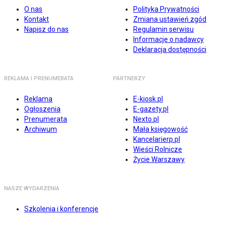
O nas
Polityka Prywatności
Kontakt
Zmiana ustawień zgód
Napisz do nas
Regulamin serwisu
Informacje o nadawcy
Deklaracja dostępności
REKLAMA I PRENUMERATA
PARTNERZY
Reklama
E-kiosk.pl
Ogłoszenia
E-gazety.pl
Prenumerata
Nexto.pl
Archiwum
Mała księgowość
Kancelarierp.pl
Wieści Rolnicze
Życie Warszawy
NASZE WYDARZENIA
Szkolenia i konferencje