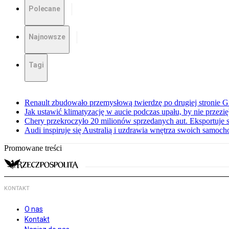
Polecane
Najnowsze
Tagi
Renault zbudowało przemysłową twierdzę po drugiej stronie Gi
Jak ustawić klimatyzację w aucie podczas upału, by nie przezi
Chery przekroczyło 20 milionów sprzedanych aut. Eksportuje
Audi inspiruje się Australią i uzdrawia wnętrza swoich samoc
Promowane treści
KONTAKT
O nas
Kontakt