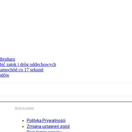
braltaru
ębić zatok i dróg oddechowych
 samochód co 17 sekund
hodów
REGULAMIN
Polityka Prywatności
Zmiana ustawień zgód