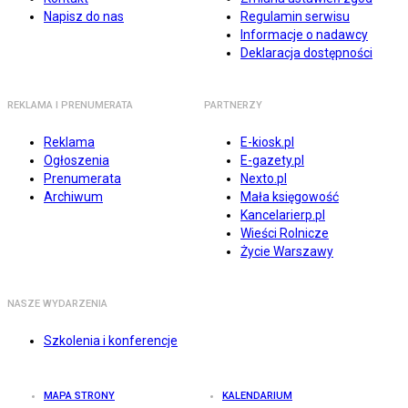
Napisz do nas
Regulamin serwisu
Informacje o nadawcy
Deklaracja dostępności
REKLAMA I PRENUMERATA
PARTNERZY
Reklama
E-kiosk.pl
Ogłoszenia
E-gazety.pl
Prenumerata
Nexto.pl
Archiwum
Mała księgowość
Kancelarierp.pl
Wieści Rolnicze
Życie Warszawy
NASZE WYDARZENIA
Szkolenia i konferencje
MAPA STRONY
KALENDARIUM