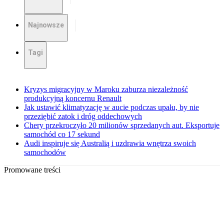
Najnowsze
Tagi
Kryzys migracyjny w Maroku zaburza niezależność
produkcyjną koncernu Renault
Jak ustawić klimatyzację w aucie podczas upału, by nie
przeziębić zatok i dróg oddechowych
Chery przekroczyło 20 milionów sprzedanych aut. Eksportuje
samochód co 17 sekund
Audi inspiruje się Australią i uzdrawia wnętrza swoich
samochodów
Promowane treści