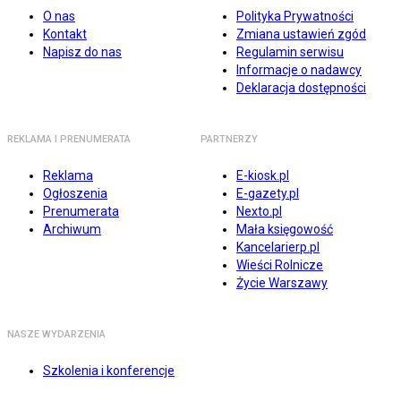
O nas
Polityka Prywatności
Kontakt
Zmiana ustawień zgód
Napisz do nas
Regulamin serwisu
Informacje o nadawcy
Deklaracja dostępności
REKLAMA I PRENUMERATA
PARTNERZY
Reklama
E-kiosk.pl
Ogłoszenia
E-gazety.pl
Prenumerata
Nexto.pl
Archiwum
Mała księgowość
Kancelarierp.pl
Wieści Rolnicze
Życie Warszawy
NASZE WYDARZENIA
Szkolenia i konferencje