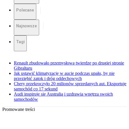
Polecane
Najnowsze
Tagi
Renault zbudowało przemysłową twierdzę po drugiej stronie
Gibraltaru
Jak ustawić klimatyzację w aucie podczas upału, by nie
przeziębić zatok i dróg oddechowych
Chery przekroczyło 20 milionów sprzedanych aut. Eksportuje
samochód co 17 sekund
Audi inspiruje się Australią i uzdrawia wnętrza swoich
samochodów
Promowane treści