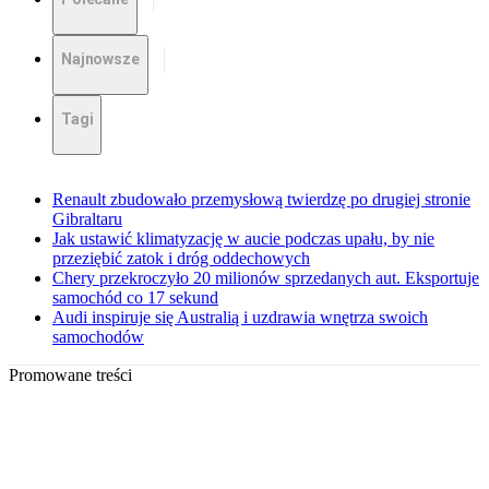
Najnowsze
Tagi
Renault zbudowało przemysłową twierdzę po drugiej stronie
Gibraltaru
Jak ustawić klimatyzację w aucie podczas upału, by nie
przeziębić zatok i dróg oddechowych
Chery przekroczyło 20 milionów sprzedanych aut. Eksportuje
samochód co 17 sekund
Audi inspiruje się Australią i uzdrawia wnętrza swoich
samochodów
Promowane treści