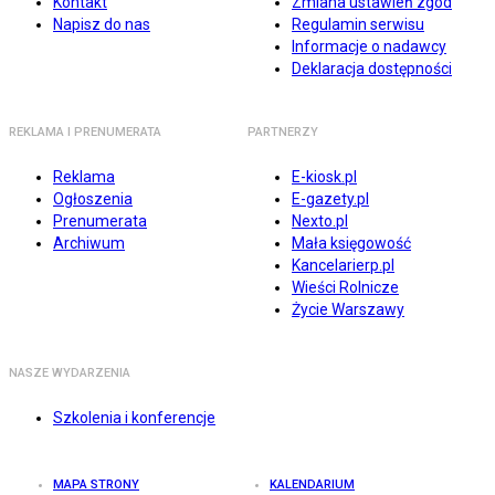
Kontakt
Zmiana ustawień zgód
Napisz do nas
Regulamin serwisu
Informacje o nadawcy
Deklaracja dostępności
REKLAMA I PRENUMERATA
PARTNERZY
Reklama
E-kiosk.pl
Ogłoszenia
E-gazety.pl
Prenumerata
Nexto.pl
Archiwum
Mała księgowość
Kancelarierp.pl
Wieści Rolnicze
Życie Warszawy
NASZE WYDARZENIA
Szkolenia i konferencje
MAPA STRONY
KALENDARIUM