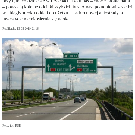
przy tym, co dzieje się w Czechach. Bo u nas – choć z problemami
– powstają kolejne odcinki szybkich tras. A nasi południowi sąsiedzi
w ubiegłym roku oddali do użytku…. 4 km nowej autostrady, a
inwestycje niemiłosiernie się wloką.
Publikacja:
13.08.2019 21:16
Foto: fot. RSD