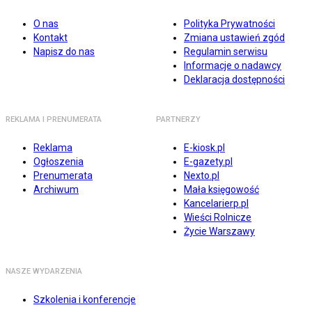
O nas
Polityka Prywatności
Kontakt
Zmiana ustawień zgód
Napisz do nas
Regulamin serwisu
Informacje o nadawcy
Deklaracja dostępności
REKLAMA I PRENUMERATA
PARTNERZY
Reklama
E-kiosk.pl
Ogłoszenia
E-gazety.pl
Prenumerata
Nexto.pl
Archiwum
Mała księgowość
Kancelarierp.pl
Wieści Rolnicze
Życie Warszawy
NASZE WYDARZENIA
Szkolenia i konferencje