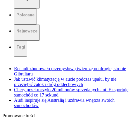
Polecane
Najnowsze
Tagi
Renault zbudowało przemysłową twierdzę po drugiej stronie
Gibraltaru
Jak ustawić klimatyzację w aucie podczas upału, by nie
przeziębić zatok i dróg oddechowych
Chery przekroczyło 20 milionów sprzedanych aut. Eksportuje
samochód co 17 sekund
Audi inspiruje się Australią i uzdrawia wnętrza swoich
samochodów
Promowane treści