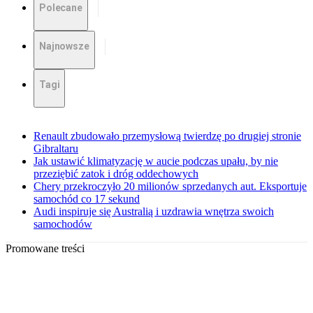
Polecane
Najnowsze
Tagi
Renault zbudowało przemysłową twierdzę po drugiej stronie
Gibraltaru
Jak ustawić klimatyzację w aucie podczas upału, by nie
przeziębić zatok i dróg oddechowych
Chery przekroczyło 20 milionów sprzedanych aut. Eksportuje
samochód co 17 sekund
Audi inspiruje się Australią i uzdrawia wnętrza swoich
samochodów
Promowane treści