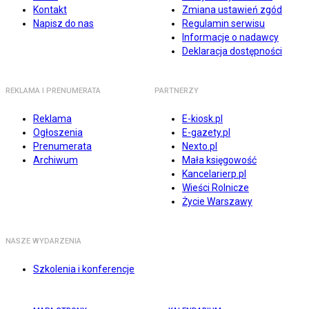
Kontakt
Zmiana ustawień zgód
Napisz do nas
Regulamin serwisu
Informacje o nadawcy
Deklaracja dostępności
REKLAMA I PRENUMERATA
PARTNERZY
Reklama
E-kiosk.pl
Ogłoszenia
E-gazety.pl
Prenumerata
Nexto.pl
Archiwum
Mała księgowość
Kancelarierp.pl
Wieści Rolnicze
Życie Warszawy
NASZE WYDARZENIA
Szkolenia i konferencje