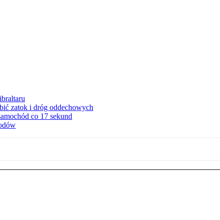
braltaru
ębić zatok i dróg oddechowych
 samochód co 17 sekund
hodów