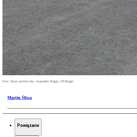
Foto: Ojciec spotyka tatę.- oryginalny Buggy i ID.Buggy
Martin Śliwa
Powiązane