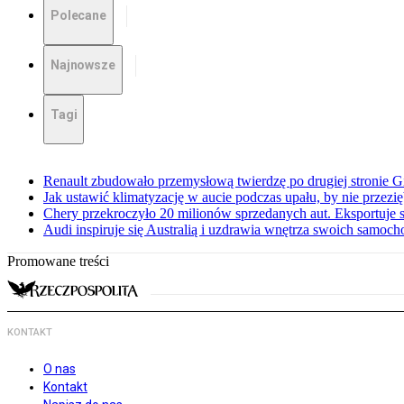
Polecane
Najnowsze
Tagi
Renault zbudowało przemysłową twierdzę po drugiej stronie Gi
Jak ustawić klimatyzację w aucie podczas upału, by nie przezi
Chery przekroczyło 20 milionów sprzedanych aut. Eksportuje
Audi inspiruje się Australią i uzdrawia wnętrza swoich samoc
Promowane treści
KONTAKT
O nas
Kontakt