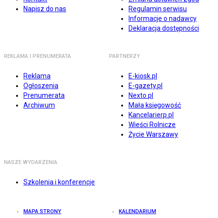
Napisz do nas
Regulamin serwisu
Informacje o nadawcy
Deklaracja dostępności
REKLAMA I PRENUMERATA
PARTNERZY
Reklama
E-kiosk.pl
Ogłoszenia
E-gazety.pl
Prenumerata
Nexto.pl
Archiwum
Mała księgowość
Kancelarierp.pl
Wieści Rolnicze
Życie Warszawy
NASZE WYDARZENIA
Szkolenia i konferencje
MAPA STRONY
KALENDARIUM