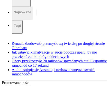
Najnowsze
Tagi
Renault zbudowało przemysłową twierdzę po drugiej stronie
Gibraltaru
Jak ustawić klimatyzację w aucie podczas upału, by nie
przeziębić zatok i dróg oddechowych
Chery przekroczyło 20 milionów sprzedanych aut. Eksportuje
samochód co 17 sekund
Audi inspiruje się Australią i uzdrawia wnętrza swoich
samochodów
Promowane treści