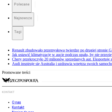
Polecane
Najnowsze
Tagi
Renault zbudowało przemysłową twierdzę po drugiej stronie Gi
Jak ustawić klimatyzację w aucie podczas upału, by nie przezi
Chery przekroczyło 20 milionów sprzedanych aut. Eksportuje
Audi inspiruje się Australią i uzdrawia wnętrza swoich samoc
Promowane treści
KONTAKT
O nas
Kontakt