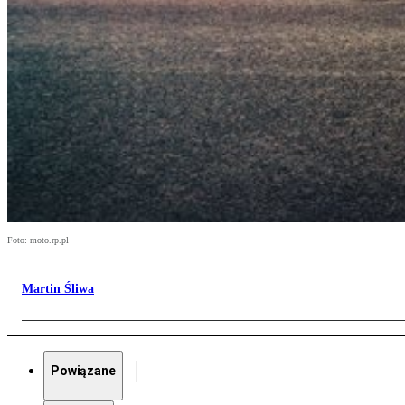
Foto: moto.rp.pl
Martin Śliwa
Powiązane