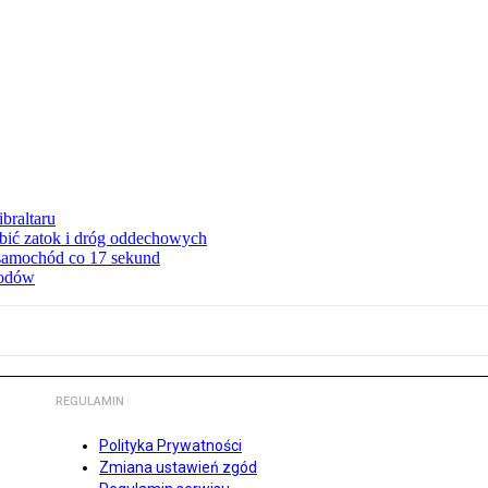
braltaru
ębić zatok i dróg oddechowych
 samochód co 17 sekund
hodów
REGULAMIN
Polityka Prywatności
Zmiana ustawień zgód