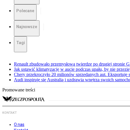
Polecane
Najnowsze
Tagi
Renault zbudowało przemysłową twierdzę po drugiej stronie Gi
Jak ustawić klimatyzację w aucie podczas upału, by nie przezi
Chery przekroczyło 20 milionów sprzedanych aut. Eksportuje
Audi inspiruje się Australią i uzdrawia wnętrza swoich samoc
Promowane treści
KONTAKT
O nas