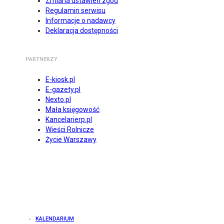
Zmiana ustawień zgód
Regulamin serwisu
Informacje o nadawcy
Deklaracja dostępności
PARTNERZY
E-kiosk.pl
E-gazety.pl
Nexto.pl
Mała księgowość
Kancelarierp.pl
Wieści Rolnicze
Życie Warszawy
KALENDARIUM