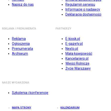
Napisz do nas
Regulamin serwisu
Informacje o nadawcy
Deklaracja dostępności
REKLAMA I PRENUMERATA
PARTNERZY
Reklama
E-kiosk.pl
Ogłoszenia
E-gazety.pl
Prenumerata
Nexto.pl
Archiwum
Mała księgowość
Kancelarierp.pl
Wieści Rolnicze
Życie Warszawy
NASZE WYDARZENIA
Szkolenia i konferencje
MAPA STRONY
KALENDARIUM