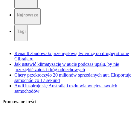
Najnowsze
Tagi
Renault zbudowało przemysłową twierdzę po drugiej stronie
Gibraltaru
Jak ustawić klimatyzację w aucie podczas upału, by nie
przeziębić zatok i dróg oddechowych
Chery przekroczyło 20 milionów sprzedanych aut. Eksportuje
samochód co 17 sekund
Audi inspiruje się Australią i uzdrawia wnętrza swoich
samochodów
Promowane treści