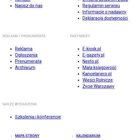
Napisz do nas
Regulamin serwisu
Informacje o nadawcy
Deklaracja dostępności
REKLAMA I PRENUMERATA
PARTNERZY
Reklama
E-kiosk.pl
Ogłoszenia
E-gazety.pl
Prenumerata
Nexto.pl
Archiwum
Mała księgowość
Kancelarierp.pl
Wieści Rolnicze
Życie Warszawy
NASZE WYDARZENIA
Szkolenia i konferencje
MAPA STRONY
KALENDARIUM