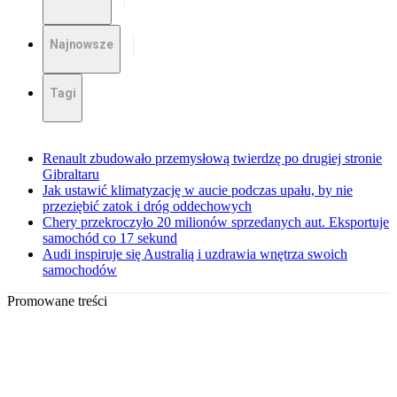
Najnowsze
Tagi
Renault zbudowało przemysłową twierdzę po drugiej stronie
Gibraltaru
Jak ustawić klimatyzację w aucie podczas upału, by nie
przeziębić zatok i dróg oddechowych
Chery przekroczyło 20 milionów sprzedanych aut. Eksportuje
samochód co 17 sekund
Audi inspiruje się Australią i uzdrawia wnętrza swoich
samochodów
Promowane treści