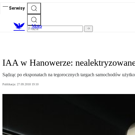
Serwisy
M
oto
IAA w Hanowerze: nealektryzowane 
Sądząc po eksponatach na tegorocznych targach samochodów użytkow
Publikacja:
27.09.2018 19:10