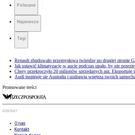
Polecane
Najnowsze
Tagi
Renault zbudowało przemysłową twierdzę po drugiej stronie Gi
Jak ustawić klimatyzację w aucie podczas upału, by nie przezi
Chery przekroczyło 20 milionów sprzedanych aut. Eksportuje
Audi inspiruje się Australią i uzdrawia wnętrza swoich samoc
Promowane treści
KONTAKT
O nas
Kontakt