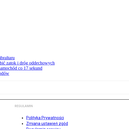
braltaru
ębić zatok i dróg oddechowych
 samochód co 17 sekund
hodów
REGULAMIN
Polityka Prywatności
Zmiana ustawień zgód