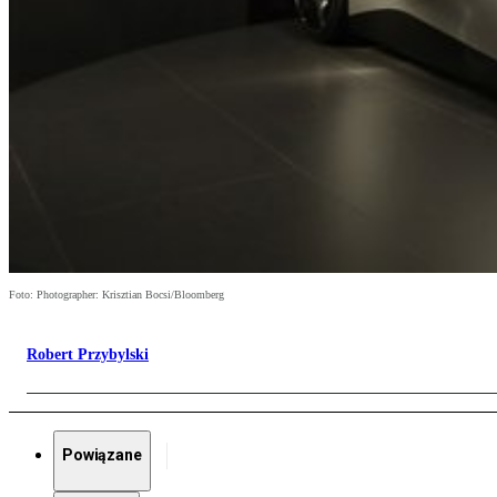
Foto: Photographer: Krisztian Bocsi/Bloomberg
Robert Przybylski
Powiązane