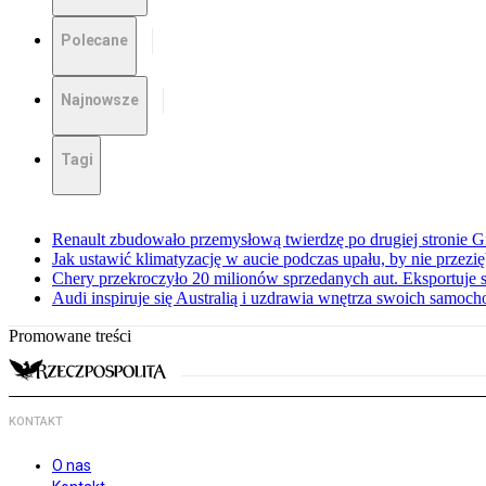
Polecane
Najnowsze
Tagi
Renault zbudowało przemysłową twierdzę po drugiej stronie Gi
Jak ustawić klimatyzację w aucie podczas upału, by nie przezi
Chery przekroczyło 20 milionów sprzedanych aut. Eksportuje
Audi inspiruje się Australią i uzdrawia wnętrza swoich samoc
Promowane treści
KONTAKT
O nas