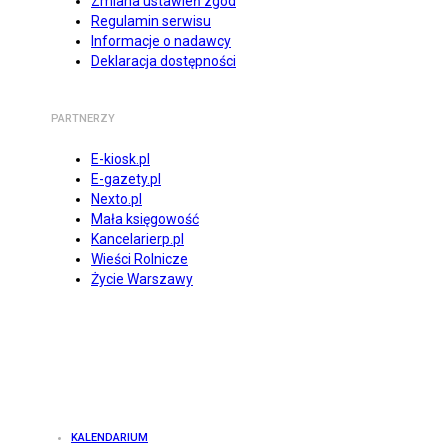
Zmiana ustawień zgód
Regulamin serwisu
Informacje o nadawcy
Deklaracja dostępności
PARTNERZY
E-kiosk.pl
E-gazety.pl
Nexto.pl
Mała księgowość
Kancelarierp.pl
Wieści Rolnicze
Życie Warszawy
KALENDARIUM