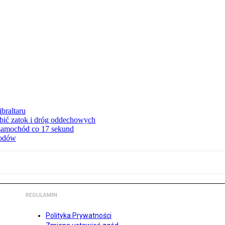
braltaru
ębić zatok i dróg oddechowych
 samochód co 17 sekund
hodów
REGULAMIN
Polityka Prywatności