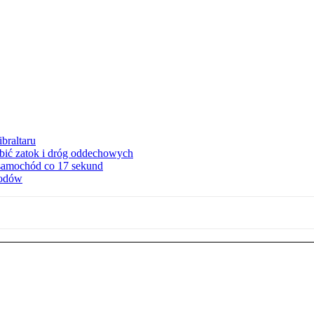
braltaru
ębić zatok i dróg oddechowych
 samochód co 17 sekund
hodów