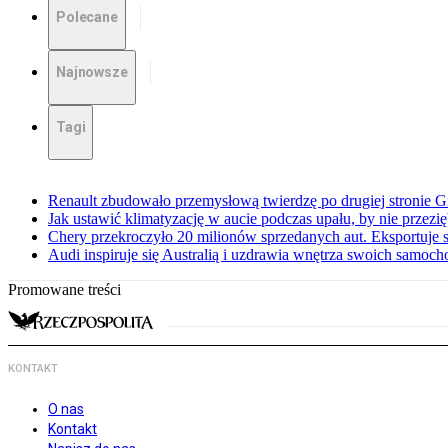
Polecane
Najnowsze
Tagi
Renault zbudowało przemysłową twierdzę po drugiej stronie Gi
Jak ustawić klimatyzację w aucie podczas upału, by nie przezi
Chery przekroczyło 20 milionów sprzedanych aut. Eksportuje
Audi inspiruje się Australią i uzdrawia wnętrza swoich samoc
Promowane treści
KONTAKT
O nas
Kontakt