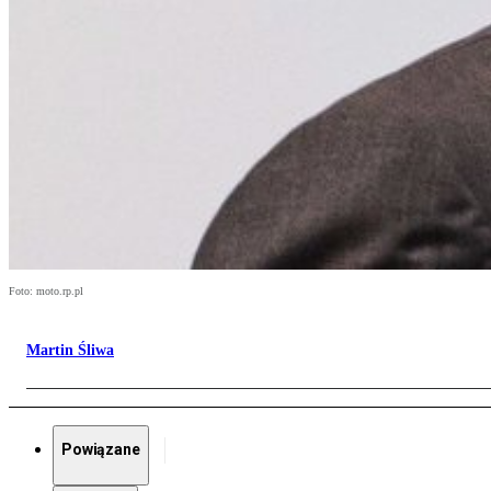
Foto: moto.rp.pl
Martin Śliwa
Powiązane