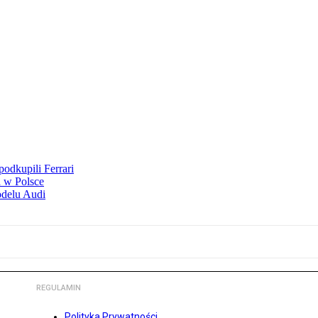
odkupili Ferrari
 w Polsce
odelu Audi
REGULAMIN
Polityka Prywatności