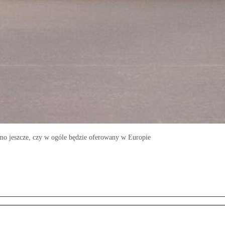
mo jeszcze, czy w ogóle będzie oferowany w Europie