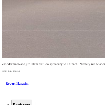
Zmodernizowane już latem trafi do sprzedaży w Chinach. Niestety nie wiado
Foto: mat. prasowe
Robert Harasim
Powiązane