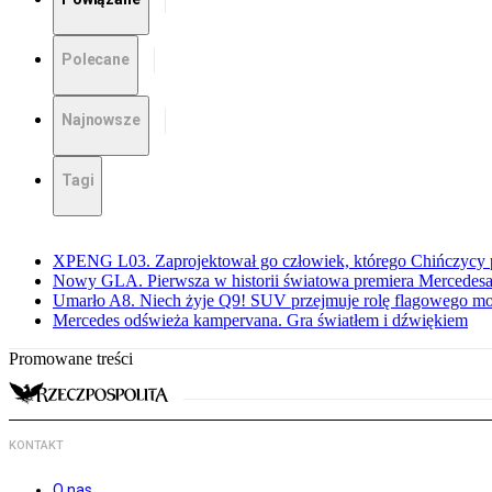
Polecane
Najnowsze
Tagi
XPENG L03. Zaprojektował go człowiek, którego Chińczycy p
Nowy GLA. Pierwsza w historii światowa premiera Mercedesa
Umarło A8. Niech żyje Q9! SUV przejmuje rolę flagowego m
Mercedes odświeża kampervana. Gra światłem i dźwiękiem
Promowane treści
KONTAKT
O nas