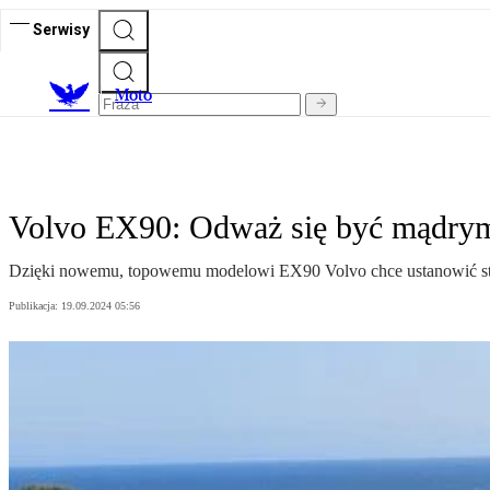
Serwisy
M
oto
Volvo EX90: Odważ się być mądry
Dzięki nowemu, topowemu modelowi EX90 Volvo chce ustanowić stand
Publikacja:
19.09.2024 05:56