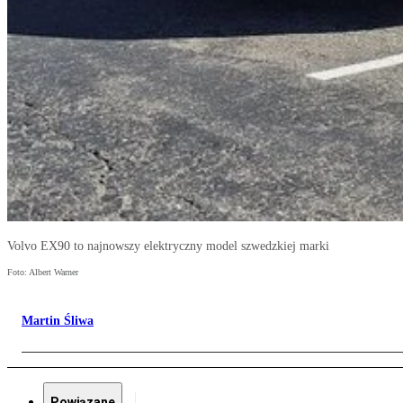
Volvo EX90 to najnowszy elektryczny model szwedzkiej marki
Foto: Albert Warner
Martin Śliwa
Powiązane