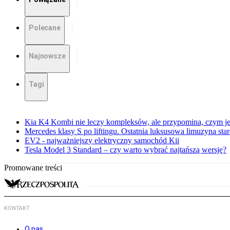
Polecane
Najnowsze
Tagi
Kia K4 Kombi nie leczy kompleksów, ale przypomina, czym je
Mercedes klasy S po liftingu. Ostatnia luksusowa limuzyna sta
EV2 - najważniejszy elektryczny samochód Kii
Tesla Model 3 Standard – czy warto wybrać najtańszą wersję?
Promowane treści
KONTAKT
O nas