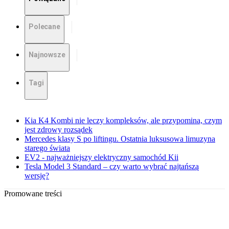
Polecane
Najnowsze
Tagi
Kia K4 Kombi nie leczy kompleksów, ale przypomina, czym
jest zdrowy rozsądek
Mercedes klasy S po liftingu. Ostatnia luksusowa limuzyna
starego świata
EV2 - najważniejszy elektryczny samochód Kii
Tesla Model 3 Standard – czy warto wybrać najtańszą
wersję?
Promowane treści