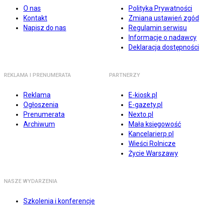
O nas
Polityka Prywatności
Kontakt
Zmiana ustawień zgód
Napisz do nas
Regulamin serwisu
Informacje o nadawcy
Deklaracja dostępności
REKLAMA I PRENUMERATA
PARTNERZY
Reklama
E-kiosk.pl
Ogłoszenia
E-gazety.pl
Prenumerata
Nexto.pl
Archiwum
Mała księgowość
Kancelarierp.pl
Wieści Rolnicze
Życie Warszawy
NASZE WYDARZENIA
Szkolenia i konferencje