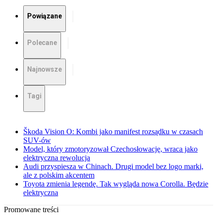
Powiązane
Polecane
Najnowsze
Tagi
Škoda Vision O: Kombi jako manifest rozsądku w czasach
SUV-ów
Model, który zmotoryzował Czechosłowację, wraca jako
elektryczna rewolucja
Audi przyspiesza w Chinach. Drugi model bez logo marki,
ale z polskim akcentem
Toyota zmienia legendę. Tak wygląda nowa Corolla. Będzie
elektryczna
Promowane treści