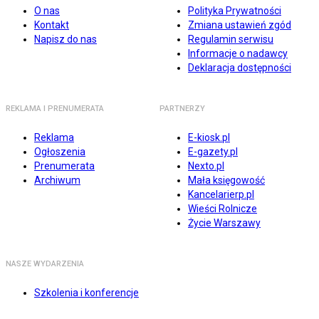
O nas
Polityka Prywatności
Kontakt
Zmiana ustawień zgód
Napisz do nas
Regulamin serwisu
Informacje o nadawcy
Deklaracja dostępności
REKLAMA I PRENUMERATA
PARTNERZY
Reklama
E-kiosk.pl
Ogłoszenia
E-gazety.pl
Prenumerata
Nexto.pl
Archiwum
Mała księgowość
Kancelarierp.pl
Wieści Rolnicze
Życie Warszawy
NASZE WYDARZENIA
Szkolenia i konferencje