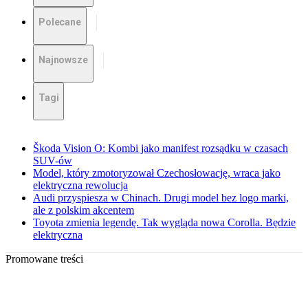
Polecane
Najnowsze
Tagi
Škoda Vision O: Kombi jako manifest rozsądku w czasach
SUV-ów
Model, który zmotoryzował Czechosłowację, wraca jako
elektryczna rewolucja
Audi przyspiesza w Chinach. Drugi model bez logo marki,
ale z polskim akcentem
Toyota zmienia legendę. Tak wygląda nowa Corolla. Będzie
elektryczna
Promowane treści