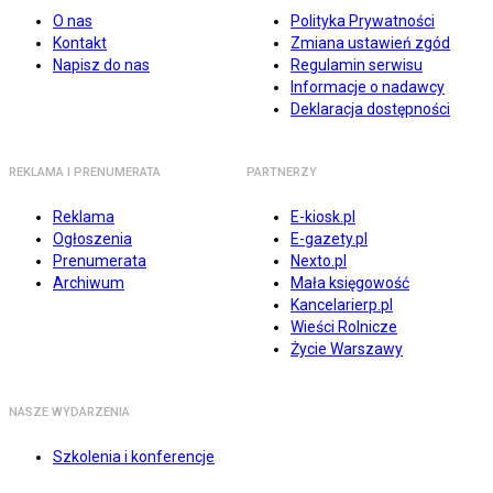
O nas
Polityka Prywatności
Kontakt
Zmiana ustawień zgód
Napisz do nas
Regulamin serwisu
Informacje o nadawcy
Deklaracja dostępności
REKLAMA I PRENUMERATA
PARTNERZY
Reklama
E-kiosk.pl
Ogłoszenia
E-gazety.pl
Prenumerata
Nexto.pl
Archiwum
Mała księgowość
Kancelarierp.pl
Wieści Rolnicze
Życie Warszawy
NASZE WYDARZENIA
Szkolenia i konferencje