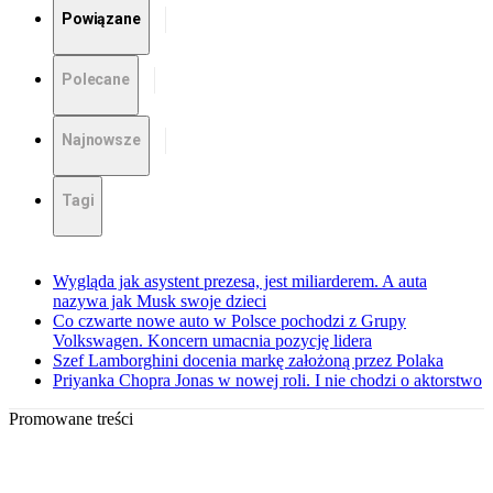
Powiązane
Polecane
Najnowsze
Tagi
Wygląda jak asystent prezesa, jest miliarderem. A auta
nazywa jak Musk swoje dzieci
Co czwarte nowe auto w Polsce pochodzi z Grupy
Volkswagen. Koncern umacnia pozycję lidera
Szef Lamborghini docenia markę założoną przez Polaka
Priyanka Chopra Jonas w nowej roli. I nie chodzi o aktorstwo
Promowane treści