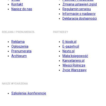
Kontakt
Zmiana ustawień zgód
Napisz do nas
Regulamin serwisu
Informacje o nadawcy
Deklaracja dostępności
REKLAMA I PRENUMERATA
PARTNERZY
Reklama
E-kiosk.pl
Ogłoszenia
E-gazety.pl
Prenumerata
Nexto.pl
Archiwum
Mała księgowość
Kancelarierp.pl
Wieści Rolnicze
Życie Warszawy
NASZE WYDARZENIA
Szkolenia i konferencje