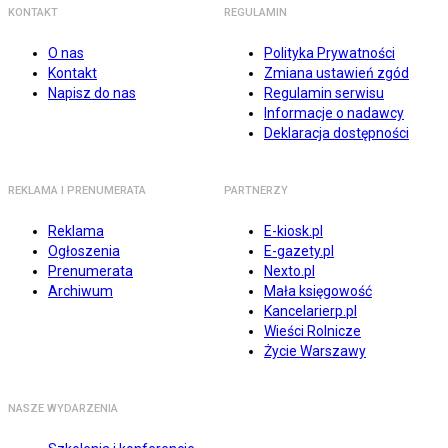
KONTAKT
REGULAMIN
O nas
Polityka Prywatności
Kontakt
Zmiana ustawień zgód
Napisz do nas
Regulamin serwisu
Informacje o nadawcy
Deklaracja dostępności
REKLAMA I PRENUMERATA
PARTNERZY
Reklama
E-kiosk.pl
Ogłoszenia
E-gazety.pl
Prenumerata
Nexto.pl
Archiwum
Mała księgowość
Kancelarierp.pl
Wieści Rolnicze
Życie Warszawy
NASZE WYDARZENIA