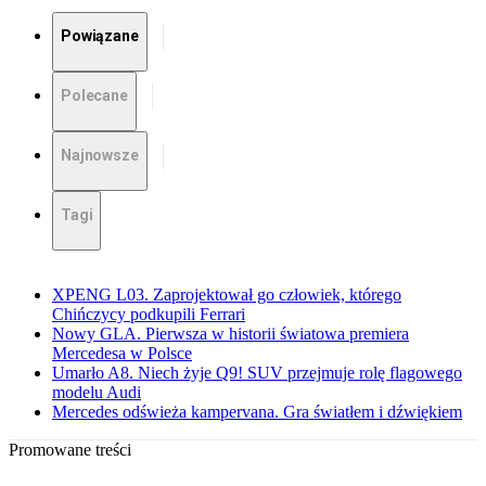
Powiązane
Polecane
Najnowsze
Tagi
XPENG L03. Zaprojektował go człowiek, którego
Chińczycy podkupili Ferrari
Nowy GLA. Pierwsza w historii światowa premiera
Mercedesa w Polsce
Umarło A8. Niech żyje Q9! SUV przejmuje rolę flagowego
modelu Audi
Mercedes odświeża kampervana. Gra światłem i dźwiękiem
Promowane treści