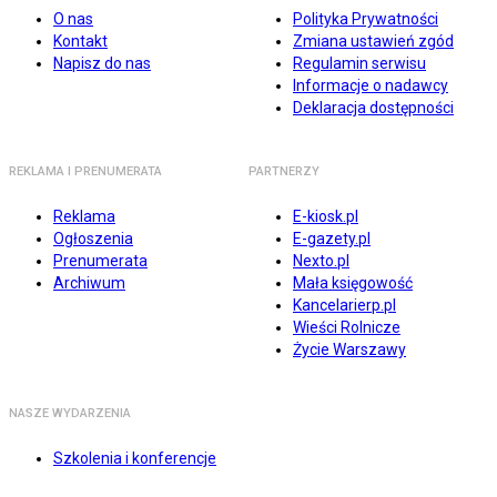
O nas
Polityka Prywatności
Kontakt
Zmiana ustawień zgód
Napisz do nas
Regulamin serwisu
Informacje o nadawcy
Deklaracja dostępności
REKLAMA I PRENUMERATA
PARTNERZY
Reklama
E-kiosk.pl
Ogłoszenia
E-gazety.pl
Prenumerata
Nexto.pl
Archiwum
Mała księgowość
Kancelarierp.pl
Wieści Rolnicze
Życie Warszawy
NASZE WYDARZENIA
Szkolenia i konferencje