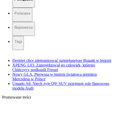
Polecane
Najnowsze
Tagi
Destrier chce zdetronizować najpiękniejsze Bugatti w historii
XPENG L03. Zaprojektował go człowiek, którego
Chińczycy podkupili Ferrari
Nowy GLA. Pierwsza w historii światowa premiera
Mercedesa w Polsce
Umarło A8. Niech żyje Q9! SUV przejmuje rolę flagowego
modelu Audi
Promowane treści