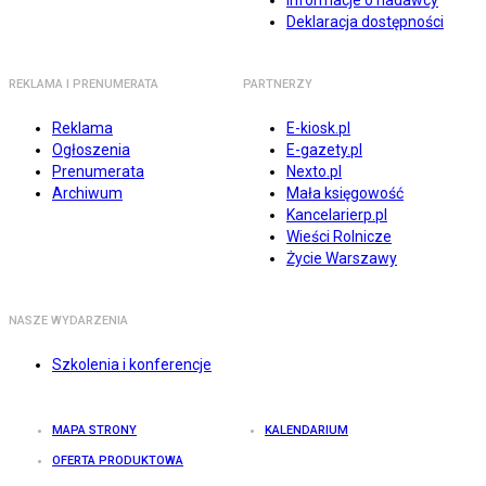
Informacje o nadawcy
Deklaracja dostępności
REKLAMA I PRENUMERATA
PARTNERZY
Reklama
E-kiosk.pl
Ogłoszenia
E-gazety.pl
Prenumerata
Nexto.pl
Archiwum
Mała księgowość
Kancelarierp.pl
Wieści Rolnicze
Życie Warszawy
NASZE WYDARZENIA
Szkolenia i konferencje
MAPA STRONY
KALENDARIUM
OFERTA PRODUKTOWA