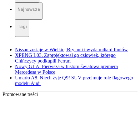
Najnowsze
Tagi
Nissan zostaje w Wielkiej Brytanii i wyda miliard funtów
XPENG L03. Zaprojektował go człowiek, którego
Chińczycy podkupili Ferrari
Nowy GLA. Pierwsza w historii światowa premiera
Mercedesa w Polsce
Umarło A8. Niech żyje Q9! SUV przejmuje rolę flagowego
modelu Audi
Promowane treści