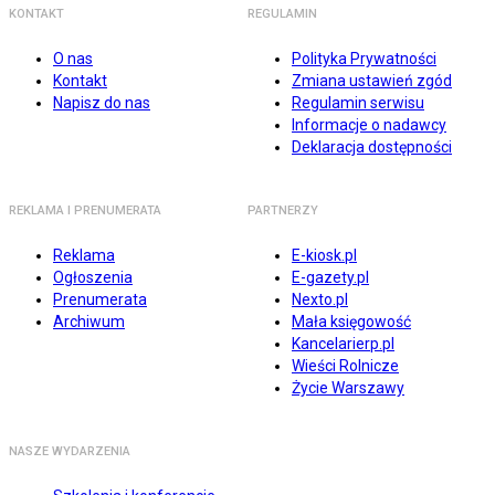
KONTAKT
REGULAMIN
O nas
Polityka Prywatności
Kontakt
Zmiana ustawień zgód
Napisz do nas
Regulamin serwisu
Informacje o nadawcy
Deklaracja dostępności
REKLAMA I PRENUMERATA
PARTNERZY
Reklama
E-kiosk.pl
Ogłoszenia
E-gazety.pl
Prenumerata
Nexto.pl
Archiwum
Mała księgowość
Kancelarierp.pl
Wieści Rolnicze
Życie Warszawy
NASZE WYDARZENIA